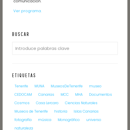
comunicación.
Ver programa.
BUSCAR
ETIQUETAS
Tenerife
MUNA
MuseosDeTenerife
museo
CEDOCAM
Canarias
MCC
MHA
Documentos
Cosmos
Casa Lercaro
Ciencias Naturales
Museos de Tenerife
historia
Islas Canarias
fotografía
música
Monográfico
universo
naturaleza