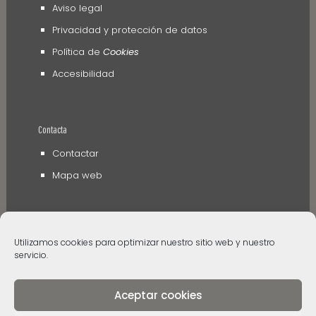
Aviso legal
Privacidad y protección de datos
Política de
Cookies
Accesibilidad
Contacta
Contactar
Mapa web
Utilizamos cookies para optimizar nuestro sitio web y nuestro
servicio.
Aceptar cookies
© 2006 - 2024 Museos de Tenerife. Todos los