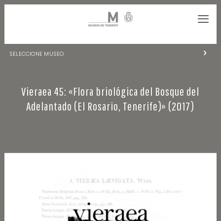
SELECCIONE MUSEO
MUSEOS DE TENERIFE
Vieraea 45: «Flora briológica del Bosque del
NATURALEZA Y ARQUEOLOGÍA
Adelantado (El Rosario, Tenerife)» (2017)
LA CIENCIA Y EL COSMOS
HISTORIA Y ANTROPOLOGÍA
CENTRO DE DOCUMENTACIÓN DE CANARIAS Y AMÉRICA
CUEVA DEL VIENTO