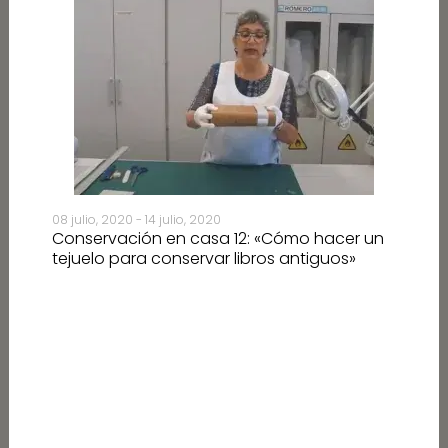
05 ju
Con
08 julio, 2020 - 14 julio, 2020
obj
Conservación en casa 12: «Cómo hacer un
tejuelo para conservar libros antiguos»
 de