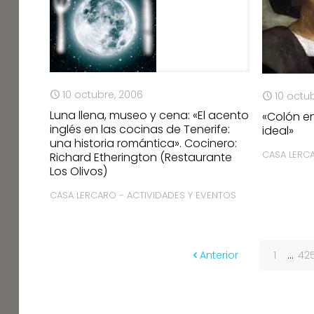
10 octubre, 2006
10 octu
Luna llena, museo y cena: «El acento
«Colón e
inglés en las cocinas de Tenerife:
ideal»
una historia romántica». Cocinero:
CASA LERC
Richard Etherington (Restaurante
Los Olivos)
CASA LERCARO - ACTIVIDADES Y EVENTOS
Anterior
1
...
42