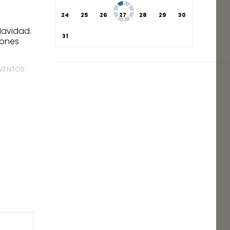
24
25
26
27
28
29
30
Navidad.
31
iones
EVENTOS