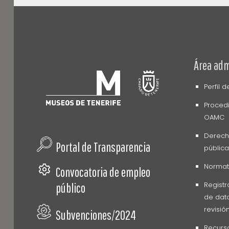
Área adm
Perfil 
Procedi
OAMC
Derech
Portal de Transparencia
pública
Normati
Convocatoria de empleo
Registr
público
de dato
revisió
Subvenciones/2024
Recurs