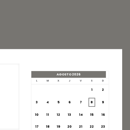
AGOSTO
2026
L
M
X
J
V
S
D
1
2
3
4
5
6
7
8
9
10
11
12
13
14
15
16
17
18
19
20
21
22
23