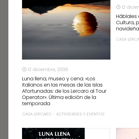
12 dici
Háblales
Cultura, 
navideñ
CASA LERC
12 diciembre, 2006
Luna llena, museo y cena: «Los
italianos en las mesas de las Islas
Afortunadas: de los Lercaro al Tour
Operator». Última edición de la
temporada
CASA LERCARO - ACTIVIDADES Y EVENTOS