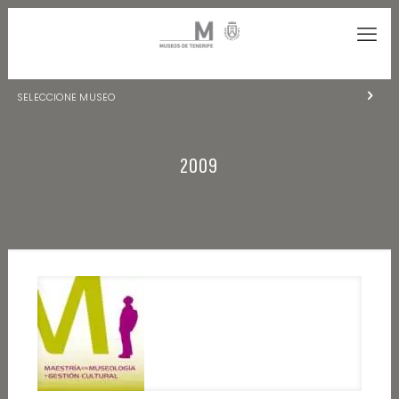
SELECCIONE MUSEO
MUSEOS DE TENERIFE
2009
NATURALEZA Y ARQUEOLOGÍA
LA CIENCIA Y EL COSMOS
HISTORIA Y ANTROPOLOGÍA
CENTRO DE DOCUMENTACIÓN DE CANARIAS Y AMÉRICA
CUEVA DEL VIENTO