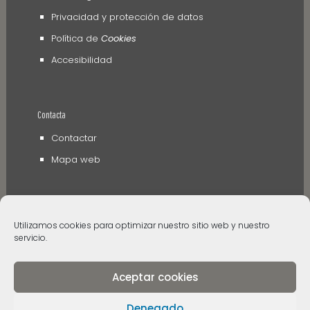
Privacidad y protección de datos
Política de
Cookies
Accesibilidad
Contacta
Contactar
Mapa web
Utilizamos cookies para optimizar nuestro sitio web y nuestro
servicio.
Aceptar cookies
© 2006 - 2024 Museos de Tenerife. Todos los
derechos reservados
Denegado