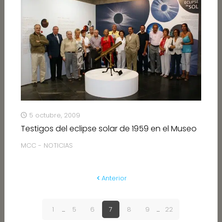
5 octubre, 2009
Testigos del eclipse solar de 1959 en el Museo
MCC - NOTICIAS
Anterior
1
...
5
6
7
8
9
...
22