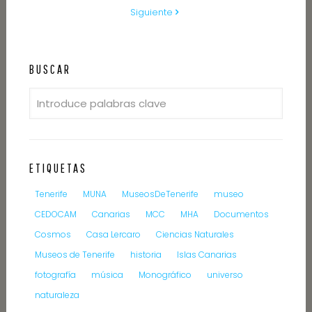
Siguiente
BUSCAR
ETIQUETAS
Tenerife
MUNA
MuseosDeTenerife
museo
CEDOCAM
Canarias
MCC
MHA
Documentos
Cosmos
Casa Lercaro
Ciencias Naturales
Museos de Tenerife
historia
Islas Canarias
fotografía
música
Monográfico
universo
naturaleza