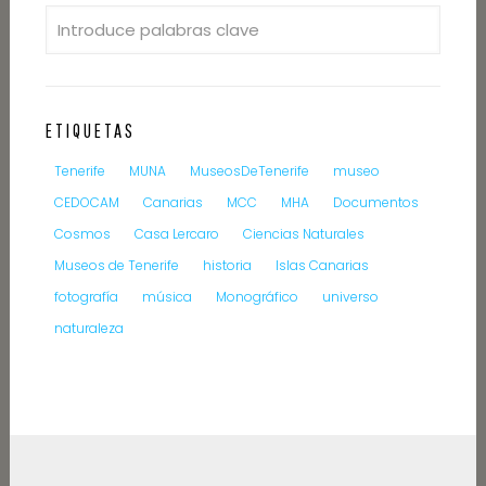
ETIQUETAS
Tenerife
MUNA
MuseosDeTenerife
museo
CEDOCAM
Canarias
MCC
MHA
Documentos
Cosmos
Casa Lercaro
Ciencias Naturales
Museos de Tenerife
historia
Islas Canarias
fotografía
música
Monográfico
universo
naturaleza