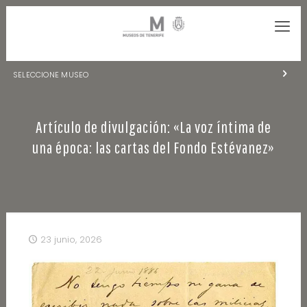
SELECCIONE MUSEO
MUSEOS DE TENERIFE
Artículo de divulgación: «La voz íntima de
NATURALEZA Y ARQUEOLOGÍA
una época: las cartas del Fondo Estévanez»
LA CIENCIA Y EL COSMOS
HISTORIA Y ANTROPOLOGÍA
CENTRO DE DOCUMENTACIÓN DE CANARIAS Y AMÉRICA
23 junio, 2026
CUEVA DEL VIENTO