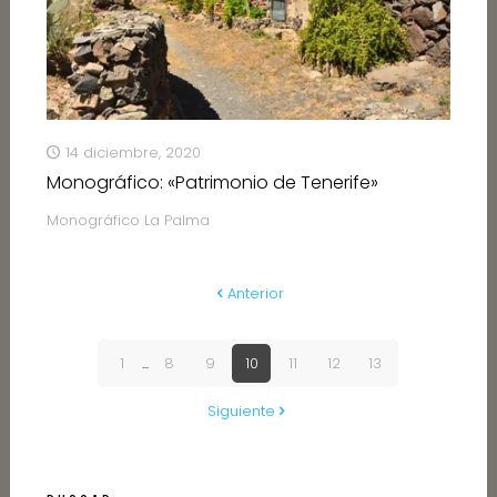
14 diciembre, 2020
Monográfico: «Patrimonio de Tenerife»
Monográfico La Palma
Anterior
1
...
8
9
10
11
12
13
Siguiente