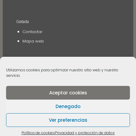
Contacta
Contactar
Mapa web
Utilizamos cookies para optimizar nuestro sitio web y nuestro
servicio.
Aceptar cookies
© 2006 - 2024 Museos de Tenerife. Todos los
derechos reservados
Denegado
Ver preferencias
Política de cookies
Privacidad y protección de datos