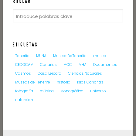
BUSCAR
ETIQUETAS
Tenerife
MUNA
MuseosDeTenerife
museo
CEDOCAM
Canarias
MCC
MHA
Documentos
Cosmos
Casa Lercaro
Ciencias Naturales
Museos de Tenerife
historia
Islas Canarias
fotografía
música
Monográfico
universo
naturaleza