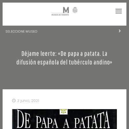
SELECCIONE MUSEO
MUSEOS DE TENERIFE
Déjame leerte: «De papa a patata. La
NATURALEZA Y ARQUEOLOGÍA
difusión española del tubérculo andino»
LA CIENCIA Y EL COSMOS
HISTORIA Y ANTROPOLOGÍA
CENTRO DE DOCUMENTACIÓN DE CANARIAS Y AMÉRICA
3 junio, 2021
CUEVA DEL VIENTO