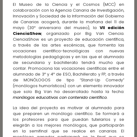
El Museo de la Ciencia y el Cosmos (MCC) en
colaboración con la Agencia Canaria de Investigación,
Innovación y Sociedad de la Información del Gobierno
de Canarias acogerá, durante la mañana del 11 de
mayo (30º aniversario del museo), la
VII edición
CienciaShow
, organizado por Big Van Ciencia.
CienciaShow es un proyecto de educación científica,
a través de las artes escénicas, que fomenta las
vocaciones científico-tecnológicas con nuevas
metodologías pedagógicas y en las que el alumnado
de secundaria y bachillerato tendrá mucho que
contar. Promociona las vocaciones científicas entre el
alumnado de 3º y 4º de ESO, Bachillerato y FP, a través
de MONÓLOGOS de tipo “Stand-Up Comedy”
(monólogos humorísticos) con un elemento innovador
que solo Big Van ha desarrollado hasta la fecha:
monólogos educativos con contenido científico.
La idea del proyecto es motivar al alumnado para
que preparen un monólogo científico. Se formará a
los profesores para que puedan tutelarlos y se
elegirán a los mejores monólogos, que participarán
en la semifinal que se realice en canarias. El
monólogo ganador participará en la final que se