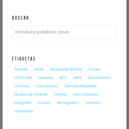
BUSCAR
ETIQUETAS
Tenerife
MUNA
MuseosDeTenerife
museo
CEDOCAM
canarias
MCC
MHA
Documentos
Cosmos
Casa Lercaro
Ciencias Naturales
Museos de Tenerife
historia
Islas Canarias
fotografía
música
Monográfico
universo
naturaleza