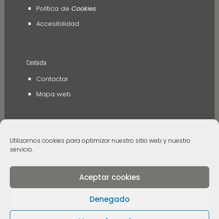
Política de
Cookies
Accesibilidad
Contacta
Contactar
Mapa web
Utilizamos cookies para optimizar nuestro sitio web y nuestro
servicio.
Aceptar cookies
© 2006 - 2024 Museos de Tenerife. Todos los
derechos reservados
Denegado