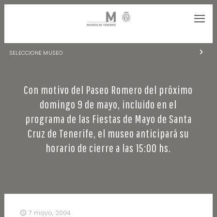
SELECCIONE MUSEO
MUSEOS DE TENERIFE
Con motivo del Paseo Romero del próximo
NATURALEZA Y ARQUEOLOGÍA
domingo 9 de mayo, incluido en el
LA CIENCIA Y EL COSMOS
programa de las Fiestas de Mayo de Santa
Cruz de Tenerife, el museo anticipará su
HISTORIA Y ANTROPOLOGÍA
horario de cierre a las 15:00 hs.
CENTRO DE DOCUMENTACIÓN DE CANARIAS Y AMÉRICA
CUEVA DEL VIENTO
7 mayo, 2004