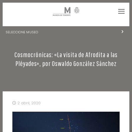
SELECCIONE MUSEO
MUSEOS DE TENERIFE
Cosmocrónicas: «La visita de Afrodita a las
NATURALEZA Y ARQUEOLOGÍA
Pléyades», por Oswaldo González Sánchez
LA CIENCIA Y EL COSMOS
HISTORIA Y ANTROPOLOGÍA
CENTRO DE DOCUMENTACIÓN DE CANARIAS Y AMÉRICA
2 abril, 2020
CUEVA DEL VIENTO