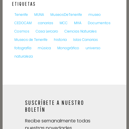
ETIQUETAS
Tenerife
MUNA
MuseosDeTenerife
museo
CEDOCAM
canarias
MCC
MHA
Documentos
Cosmos
Casa Lercaro
Ciencias Naturales
Museos de Tenerife
historia
Islas Canarias
fotografía
música
Monográfico
universo
naturaleza
SUSCRÍBETE A NUESTRO
BOLETÍN
Recibe semanalmente todas
nuestras novedades