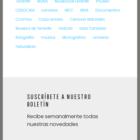
Tenerife
MUNA
MuseosDeTenerife
museo
CEDOCAM
canarias
MCC
MHA
Documentos
Cosmos
Casa Lercaro
Ciencias Naturales
Museos de Tenerife
historia
Islas Canarias
fotografía
música
Monográfico
universo
naturaleza
SUSCRÍBETE A NUESTRO
BOLETÍN
Recibe semanalmente todas
nuestras novedades