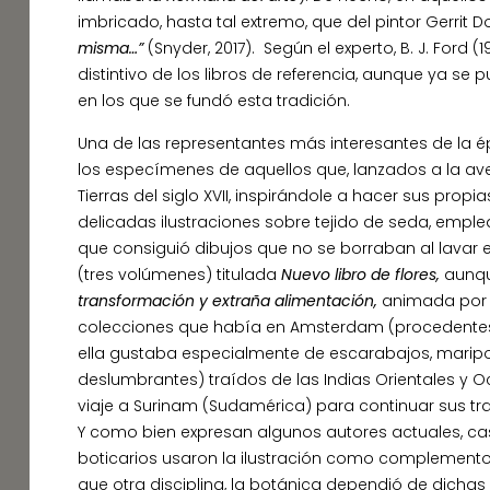
imbricado, hasta tal extremo, que del pintor Gerrit D
misma…”
(Snyder, 2017). Según el experto, B. J. Ford (19
distintivo de los libros de referencia, aunque ya se 
en los que se fundó esta tradición.
Una de las representantes más interesantes de la 
los especímenes de aquellos que, lanzados a la ave
Tierras del siglo XVII, inspirándole a hacer sus pro
delicadas ilustraciones sobre tejido de seda, empl
que consiguió dibujos que no se borraban al lavar e
(tres volúmenes) titulada
Nuevo libro de flores,
aunqu
transformación y extraña alimentación,
animada por a
colecciones que había en Amsterdam (procedentes 
ella gustaba especialmente de escarabajos, mari
deslumbrantes) traídos de las Indias Orientales y O
viaje a Surinam (Sudamérica) para continuar sus tra
Y como bien expresan algunos autores actuales, cas
boticarios usaron la ilustración como complemento pa
que otra disciplina, la botánica dependió de dichas 