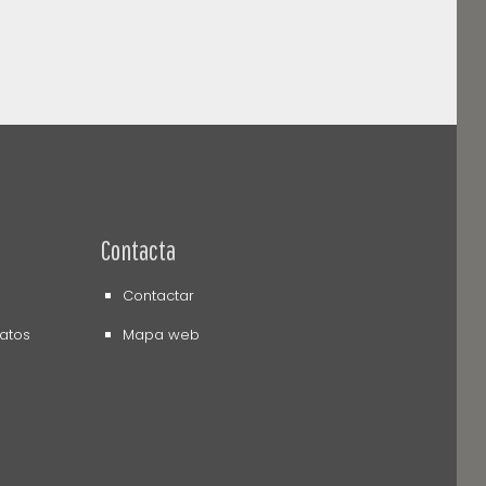
Contacta
Contactar
datos
Mapa web