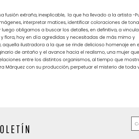
fusión extraña, inexplicable, la que ha llevado a la artista -P
ágenes, interpretar matices, identificar coloraciones de ton
luego obligarnos a buscar los detalles, en definitiva, a vincula
na y flora, hoy en día agredidas y necesitadas de más mimo y
), aquella ilustradora a la que se rinde delicioso homenaje en 
inario de antaño y el avance hacia el realismo, una mujer qu
relaciones entre los distintos organismos, al tiempo que mostr
ura Márquez con su producción, perpetuar el misterio de toda 
OLETÍN