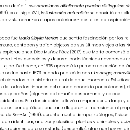
ou se decía “…
sus creaciones difícilmente pueden distinguirse de
99), en el siglo XVIII,
la ilustración naturalista
se convirtió en sell
pudo vislumbrar -en etapas anteriores- destellos de inspiración
época fue
María Sibylla Merian
que sentía fascinación por los rel
ntura, contaban y traían objetos de sus últimos viajes a las 
pias exploraciones. Dice Muñoz Páez (2017) que María comenzó a 
eando tintes especiales y desarrollando técnicas novedosas c
l tejido. De hecho, en 1675 apareció la primera colección de l
e no fue hasta 1679 cuando publicó la obra:
La oruga, maravil
ficionados a la historia natural de aquel momento. Estudiosa
de todos los rincones del mundo conocido por entonces), d
posas y arañas (algunas de tamaño descomunal y colores
ccidentales. Esta fascinación le llevó a emprender un largo y 
bajos iconográficos, que tanto llegaron a impresionar al prop
o de Ben-Ari (1999), durante mucho tiempo, zoólogos, físicos
ra identificar, analizar y clasificar plantas y animales y qui
ilustraciones para su estudio (desarrollo), algo que hoy en dí