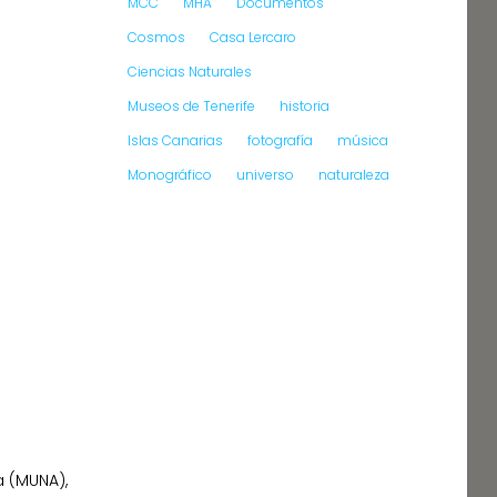
MCC
MHA
Documentos
Cosmos
Casa Lercaro
Ciencias Naturales
Museos de Tenerife
historia
Islas Canarias
fotografía
música
Monográfico
universo
naturaleza
a (MUNA),