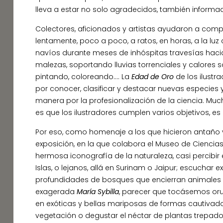
lleva a estar no solo agradecidos, también informa
Colectores, aficionados y artistas ayudaron a comp
lentamente, poco a poco, a ratos, en horas, a la l
navíos durante meses de inhóspitas travesías hacia 
malezas, soportando lluvias torrenciales y calores
pintando, coloreando…. La
Edad de Oro
de los ilustr
por conocer, clasificar y destacar nuevas especies
manera por la profesionalización de la ciencia. Much
es que los ilustradores cumplen varios objetivos, e
Por eso, como homenaje a los que hicieron antaño y
exposición, en la que colabora el Museo de Ciencias 
hermosa iconografía de la naturaleza, casi percibi
Islas, o lejanos, allá en Surinam o Jaipur; escucha
profundidades de bosques que encierran animales
exagerada
María Sybilla
, parecer que tocásemos oru
en exóticas y bellas mariposas de formas cautivado
vegetación o degustar el néctar de plantas trepador