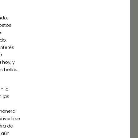
ndo,
ostos
es
do,
interés
a
 hoy, y
s bellas.
a
n la
n las
 manera
nvertirse
ora de
e aún