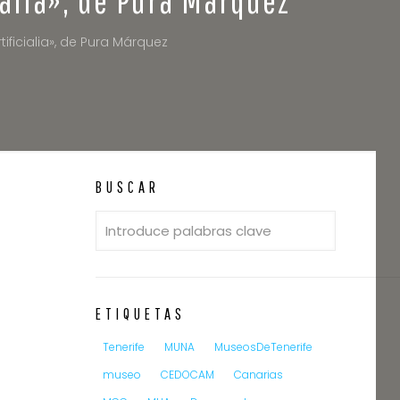
ificialia», de Pura Márquez
BUSCAR
ETIQUETAS
Tenerife
MUNA
MuseosDeTenerife
museo
CEDOCAM
Canarias