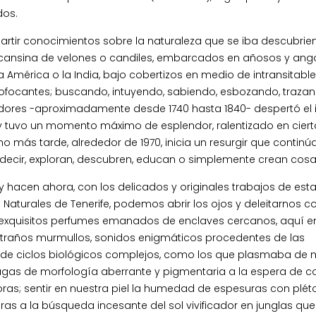
dos.
artir conocimientos sobre la naturaleza que se iba descubrie
uz cansina de velones o candiles, embarcados en añosos y ang
América o la India, bajo cobertizos en medio de intransitabl
 sofocantes; buscando, intuyendo, sabiendo, esbozando, trazan
adores -aproximadamente desde 1740 hasta 1840- despertó el 
 y tuvo un momento máximo de esplendor, ralentizado en ciert
o más tarde, alrededor de 1970, inicia un resurgir que continúa
s decir, exploran, descubren, educan o simplemente crean cosa
 hacen ahora, con los delicados y originales trabajos de est
Naturales de Tenerife, podemos abrir los ojos y deleitarnos co
r exquisitos perfumes emanados de enclaves cercanos, aquí e
r extraños murmullos, sonidos enigmáticos procedentes de las
 de ciclos biológicos complejos, como los que plasmaba de
gas de morfología aberrante y pigmentaria a la espera de co
ras; sentir en nuestra piel la humedad de espesuras con plét
as a la búsqueda incesante del sol vivificador en junglas qu