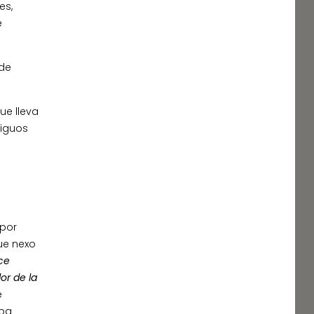
es,
e
 de
ue lleva
tiguos
 por
fue nexo
ce
or de la
e
aba