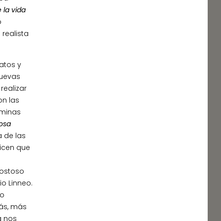
 la vida
o
 realista
atos y
Nuevas
realizar
on las
áminas
losa
 de las
icen que
costoso
io Linneo.
 o
zás, más
a nos