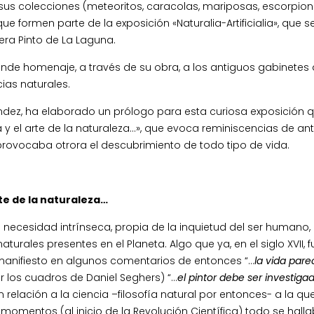
us colecciones (meteoritos, caracolas, mariposas, escorpion
e formen parte de la exposición «Naturalia-Artificialia», que s
era Pinto de La Laguna.
 rinde homenaje, a través de su obra, a los antiguos gabinetes
ias naturales.
ández, ha elaborado un prólogo para esta curiosa exposición q
a y el arte de la naturaleza…», que evoca reminiscencias de an
provocaba otrora el descubrimiento de todo tipo de vida.
rte de la naturaleza…
a necesidad intrínseca, propia de la inquietud del ser humano,
rales presentes en el Planeta. Algo que ya, en el siglo XVII, 
 manifiesto en algunos comentarios de entonces “…
la vida pare
r los cuadros de Daniel Seghers) “…
el pintor debe ser investigad
lación a la ciencia –filosofía natural por entonces- a la qu
 momentos (al inicio de la Revolución Científica) todo se hall