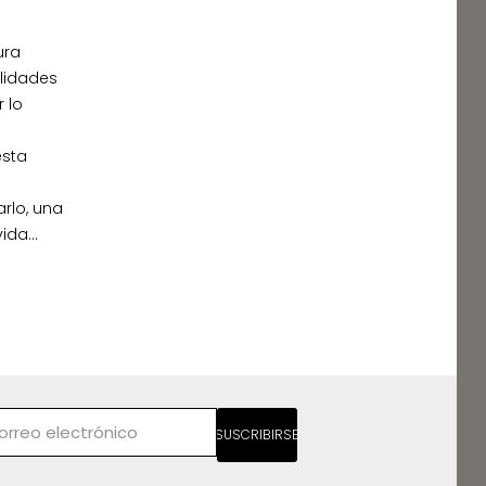
ura
alidades
r lo
esta
e
arlo, una
vida…
SUSCRIBIRSE