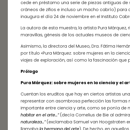
cede en préstamo una serie de piezas antiguas de s
cráneos de zifios e incluso un macho cabrío) para qu
inaugura el día 24 de noviembre en el Instituto Cabr
La autora de esta muestra, la artista Pura Márquez,
maravillas, génesis de los actuales museos de cienc
Asimismo, la directora del Museo, Dra. Fátima Hern
por título «Pura Márquez: sobre mujeres en la cienci
viajes de exploración, así como la fascinación que 
Prólogo
Pura Márquez: sobre mujeres en la ciencia y el a
Cuentan los eruditos que hay en ciertos artistas un
representar con asombrosa perfección las formas natu
importante entre ciencia y arte, como se ponía de
habitar en el arte…”
(decía Cornelius de Bie al admira
naturaleza…”
(exclamaba Samuel van Hoogstraten en re
llamaba
la hermana del arte
). De hecho, en aquellos