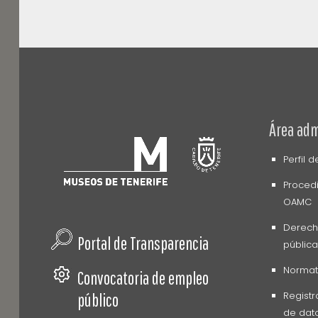
Área adm
Perfil 
Procedi
OAMC
Derech
Portal de Transparencia
pública
Normati
Convocatoria de empleo
Registr
público
de dato