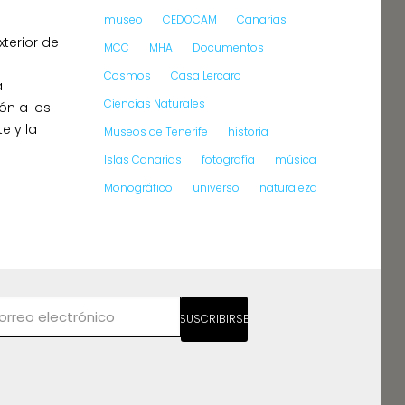
museo
CEDOCAM
Canarias
terior de
MCC
MHA
Documentos
Cosmos
Casa Lercaro
a
Ciencias Naturales
ón a los
e y la
Museos de Tenerife
historia
Islas Canarias
fotografía
música
Monográfico
universo
naturaleza
SUSCRIBIRSE