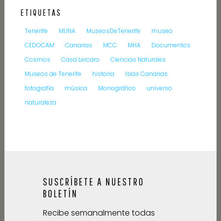
ETIQUETAS
Tenerife
MUNA
MuseosDeTenerife
museo
CEDOCAM
Canarias
MCC
MHA
Documentos
Cosmos
Casa Lercaro
Ciencias Naturales
Museos de Tenerife
historia
Islas Canarias
fotografía
música
Monográfico
universo
naturaleza
SUSCRÍBETE A NUESTRO
BOLETÍN
Recibe semanalmente todas