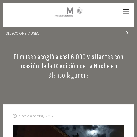
SELECCIONE MUSEO
MUSEOS DE TENERIFE
El museo acogió a casi 6.000 visitantes con
NATURALEZA Y ARQUEOLOGÍA
ocasión de la IX edición de La Noche en
LA CIENCIA Y EL COSMOS
Blanco lagunera
HISTORIA Y ANTROPOLOGÍA
CENTRO DE DOCUMENTACIÓN DE CANARIAS Y AMÉRICA
CUEVA DEL VIENTO
7 noviembre, 2017