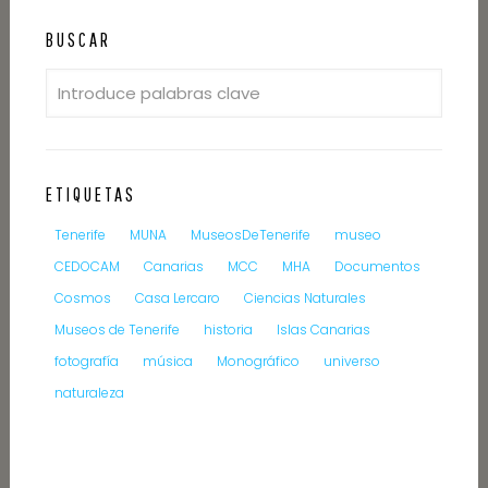
BUSCAR
ETIQUETAS
Tenerife
MUNA
MuseosDeTenerife
museo
CEDOCAM
Canarias
MCC
MHA
Documentos
Cosmos
Casa Lercaro
Ciencias Naturales
Museos de Tenerife
historia
Islas Canarias
fotografía
música
Monográfico
universo
naturaleza