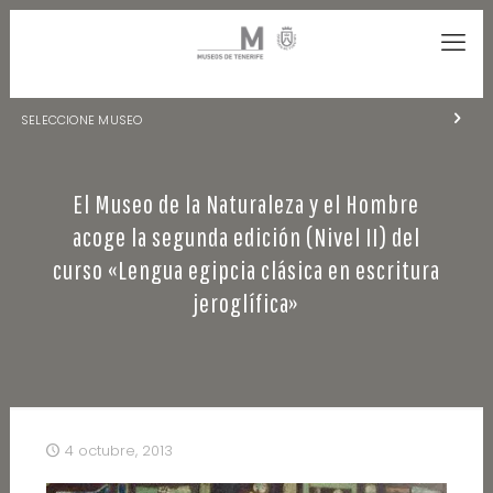
SELECCIONE MUSEO
MUSEOS DE TENERIFE
El Museo de la Naturaleza y el Hombre
NATURALEZA Y ARQUEOLOGÍA
acoge la segunda edición (Nivel II) del
LA CIENCIA Y EL COSMOS
curso «Lengua egipcia clásica en escritura
jeroglífica»
HISTORIA Y ANTROPOLOGÍA
CENTRO DE DOCUMENTACIÓN DE CANARIAS Y AMÉRICA
CUEVA DEL VIENTO
4 octubre, 2013