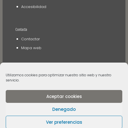
Accesibilidad
Contacta
Contactar
Mapa web
Utilizamos cookies para optimizar nuestro sitio web y nuestro
servicio.
Aceptar cookies
© 2006 - 2024 Museos de Tenerife. Todos los
derechos reservados
Denegado
Ver preferencias