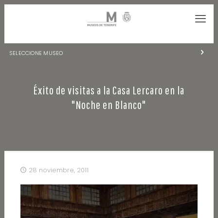
SELECCIONE MUSEO
MUSEOS DE TENERIFE
Éxito de visitas a la Casa Lercaro en la
NATURALEZA Y ARQUEOLOGÍA
"Noche en Blanco"
LA CIENCIA Y EL COSMOS
HISTORIA Y ANTROPOLOGÍA
CENTRO DE DOCUMENTACIÓN DE CANARIAS Y AMÉRICA
28 noviembre, 2011
CUEVA DEL VIENTO