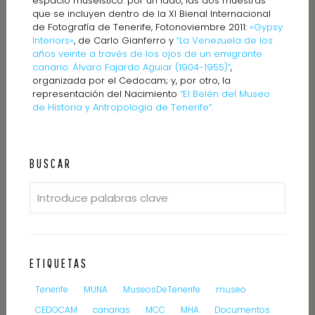
espacio museístico: por un lado, las dos muestras
que se incluyen dentro de la XI Bienal Internacional
de Fotografía de Tenerife, Fotonoviembre 2011:
«Gypsy
Interiors»
, de Carlo Gianferro y
“La Venezuela de los
años veinte a través de los ojos de un emigrante
canario: Álvaro Fajardo Aguiar (1904-1955)”
,
organizada por el Cedocam; y, por otro, la
representación del Nacimiento
“El Belén del Museo
de Historia y Antropologia de Tenerife”.
BUSCAR
ETIQUETAS
Tenerife
MUNA
MuseosDeTenerife
museo
CEDOCAM
canarias
MCC
MHA
Documentos