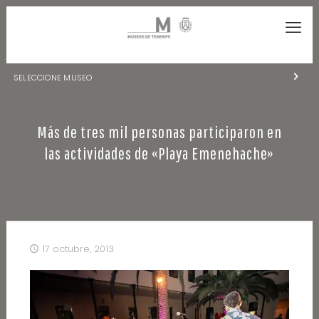
SELECCIONE MUSEO
MUSEOS DE TENERIFE
Más de tres mil personas participaron en
NATURALEZA Y ARQUEOLOGÍA
las actividades de «Playa Emenehache»
LA CIENCIA Y EL COSMOS
HISTORIA Y ANTROPOLOGÍA
CENTRO DE DOCUMENTACIÓN DE CANARIAS Y AMÉRICA
17 octubre, 2013
CUEVA DEL VIENTO