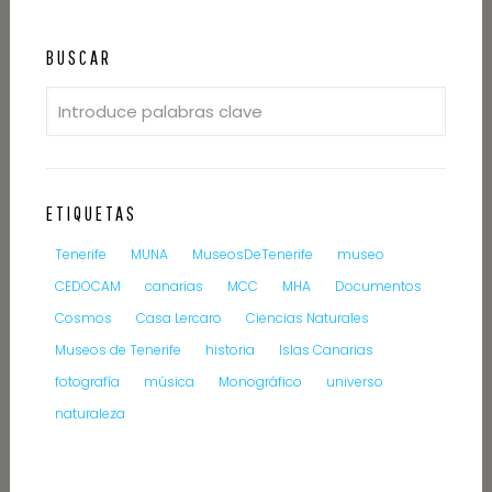
BUSCAR
ETIQUETAS
Tenerife
MUNA
MuseosDeTenerife
museo
CEDOCAM
canarias
MCC
MHA
Documentos
Cosmos
Casa Lercaro
Ciencias Naturales
Museos de Tenerife
historia
Islas Canarias
fotografía
música
Monográfico
universo
naturaleza