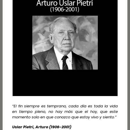
“El fin siempre es temprano, cada día es toda la vida
en tiempo pleno, no hay más que el hoy, que este
momento solo en que conozco que estoy vivo y siento.”
Uslar Pietri, Arturo (1906-2001)