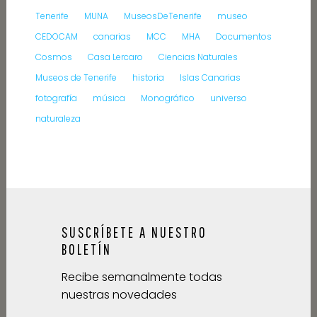
Tenerife
MUNA
MuseosDeTenerife
museo
CEDOCAM
canarias
MCC
MHA
Documentos
Cosmos
Casa Lercaro
Ciencias Naturales
Museos de Tenerife
historia
Islas Canarias
fotografía
música
Monográfico
universo
naturaleza
SUSCRÍBETE A NUESTRO
BOLETÍN
Recibe semanalmente todas
nuestras novedades