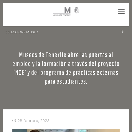
SELECCIONE MUSEO
MUSEOS DE TENERIFE
Museos de Tenerife abre las puertas al
NATURALEZA Y ARQUEOLOGÍA
empleo y la formación a través del proyecto
LA CIENCIA Y EL COSMOS
‘NOE’ y del programa de prácticas externas
para estudiantes.
HISTORIA Y ANTROPOLOGÍA
CENTRO DE DOCUMENTACIÓN DE CANARIAS Y AMÉRICA
CUEVA DEL VIENTO
28 febrero, 2023