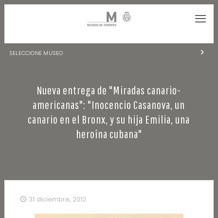
SELECCIONE MUSEO
MUSEOS DE TENERIFE
Nueva entrega de "Miradas canario-
NATURALEZA Y ARQUEOLOGÍA
americanas": "Inocencio Casanova, un
LA CIENCIA Y EL COSMOS
canario en el Bronx, y su hija Emilia, una
heroína cubana"
HISTORIA Y ANTROPOLOGÍA
CENTRO DE DOCUMENTACIÓN DE CANARIAS Y AMÉRICA
CUEVA DEL VIENTO
31 diciembre, 2012