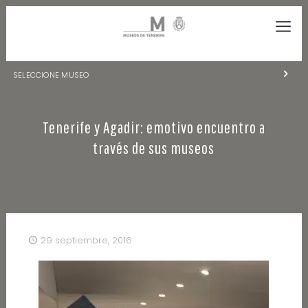
SELECCIONE MUSEO
MUSEOS DE TENERIFE
Tenerife y Agadir: emotivo encuentro a
NATURALEZA Y ARQUEOLOGÍA
través de sus museos
LA CIENCIA Y EL COSMOS
HISTORIA Y ANTROPOLOGÍA
CENTRO DE DOCUMENTACIÓN DE CANARIAS Y AMÉRICA
29 septiembre, 2016
CUEVA DEL VIENTO