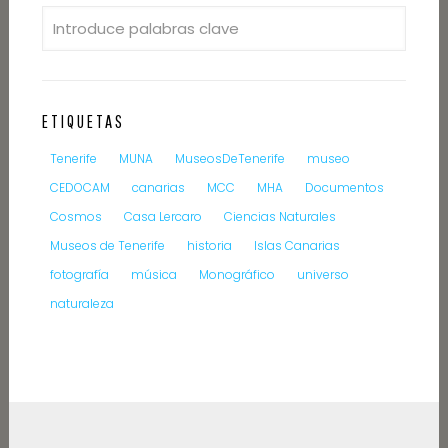
ETIQUETAS
Tenerife
MUNA
MuseosDeTenerife
museo
CEDOCAM
canarias
MCC
MHA
Documentos
Cosmos
Casa Lercaro
Ciencias Naturales
Museos de Tenerife
historia
Islas Canarias
fotografía
música
Monográfico
universo
naturaleza