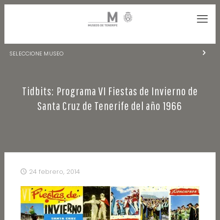
SELECCIONE MUSEO
MUSEOS DE TENERIFE
Tidbits: Programa VI Fiestas de Invierno de
NATURALEZA Y ARQUEOLOGÍA
Santa Cruz de Tenerife del año 1966
LA CIENCIA Y EL COSMOS
HISTORIA Y ANTROPOLOGÍA
CENTRO DE DOCUMENTACIÓN DE CANARIAS Y AMÉRICA
24 febrero, 2014
CUEVA DEL VIENTO