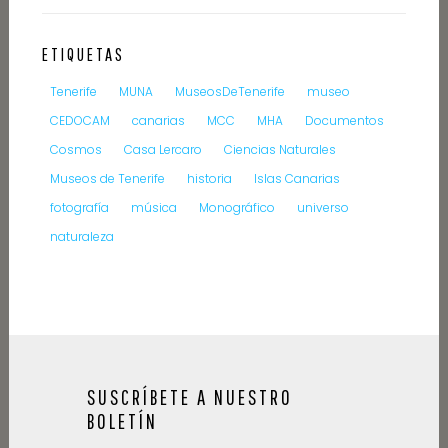
ETIQUETAS
Tenerife
MUNA
MuseosDeTenerife
museo
CEDOCAM
canarias
MCC
MHA
Documentos
Cosmos
Casa Lercaro
Ciencias Naturales
Museos de Tenerife
historia
Islas Canarias
fotografía
música
Monográfico
universo
naturaleza
SUSCRÍBETE A NUESTRO
BOLETÍN