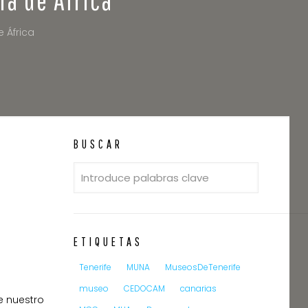
e África
BUSCAR
ETIQUETAS
Tenerife
MUNA
MuseosDeTenerife
museo
CEDOCAM
canarias
e nuestro