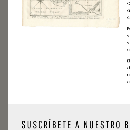
C
a
c
E
v
v
c
E
d
u
c
SUSCRÍBETE A NUESTRO B