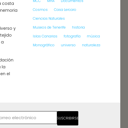
MCC
MHA
Documentos
a costa
Cosmos
Casa Lercaro
y memoria
Ciencias Naturales
Museos de Tenerife
historia
iverso y
tejido
Islas Canarias
fotografía
música
 a
Monográfico
universo
naturaleza
ndación
 la
en el
SUSCRIBIRSE