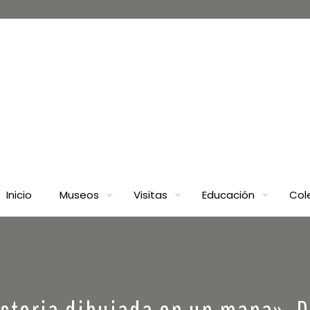
Inicio
Museos
Visitas
Educación
Col
istoria dibujada en un mapa». D