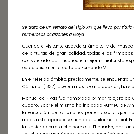
Se trata de un retrato del siglo XIX que lleva por títu
numerosas ocasiones a Goya
Cuando el visitante accede al ámbito IV del museo 
de pinturas de gran calidad, todas ellas firmadas p
considerado por muchos el mejor miniaturista españ
estableciera en la corte de Fernando VII.
En el referido ámbito, precisamente, se encuentra u
Cámara» (1832), que, en más de una ocasión, ha si
Manuel de Rivas fue nombrado primer relojero de 
cuadro. Sobre el mismo ha indicado Rumeu de Armas
la ejecución de la cara es portentosa, lo que 
maquinista aparece vistiendo el uniforme oficial. E
la izquierda sujeta el bicornio…». El cuadro, por ta
Así, el doctor Hernández Perera lo identificó con el