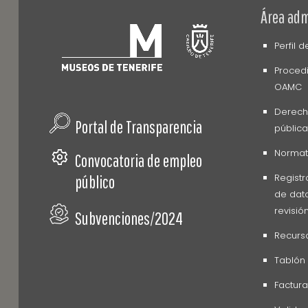
Área adm
Perfil 
Procedi
OAMC
Derech
Portal de Transparencia
pública
Normati
Convocatoria de empleo
Registr
público
de dato
revisió
Subvenciones/2024
Recurs
Tablón
Factura