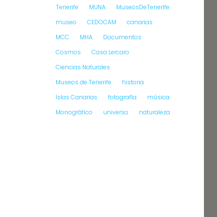
Tenerife
MUNA
MuseosDeTenerife
museo
CEDOCAM
canarias
MCC
MHA
Documentos
Cosmos
Casa Lercaro
Ciencias Naturales
Museos de Tenerife
historia
Islas Canarias
fotografía
música
Monográfico
universo
naturaleza