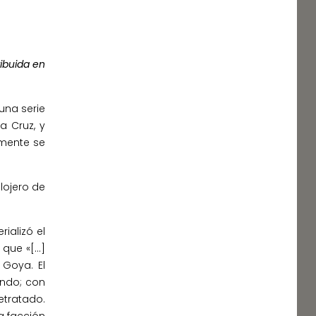
ribuida en
una serie
a Cruz, y
lmente se
lojero de
ializó el
 que «[…]
 Goya. El
ando; con
etratado.
la facción