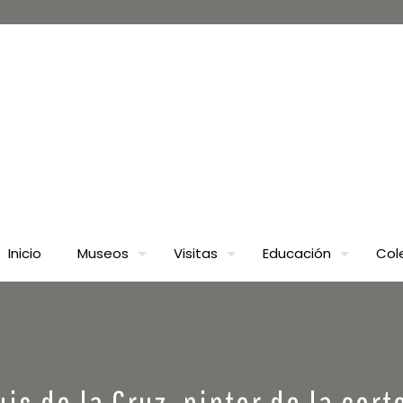
Inicio
Museos
Visitas
Educación
Col
is de la Cruz, pintor de la cort