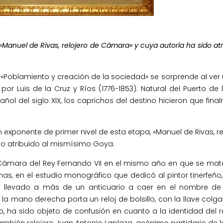
lo «Manuel de Rivas, relojero de Cámara» y cuya autoría ha sido at
«Poblamiento y creación de la sociedad» se sorprende al ver 
or Luis de la Cruz y Ríos (1776-1853). Natural del Puerto de l
ol del siglo XIX, los caprichos del destino hicieron que fina
n exponente de primer nivel de esta etapa, «Manuel de Rivas, re
do atribuido al mismísimo Goya.
Cámara del Rey Fernando VII en el mismo año en que se mater
, en el estudio monográfico que dedicó al pintor tinerfeño,
ha llevado a más de un anticuario a caer en el nombre de
n la mano derecha porta un reloj de bolsillo, con la llave colg
nto, ha sido objeto de confusión en cuanto a la identidad del r
 también relojero Juan Antonio Laplaza, acérrimo partidario de 