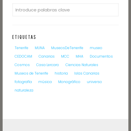
ETIQUETAS
Tenerife
MUNA
MuseosDeTenerife
museo
CEDOCAM
Canarias
MCC
MHA
Documentos
Cosmos
Casa Lercaro
Ciencias Naturales
Museos de Tenerife
historia
Islas Canarias
fotografía
música
Monográfico
universo
naturaleza