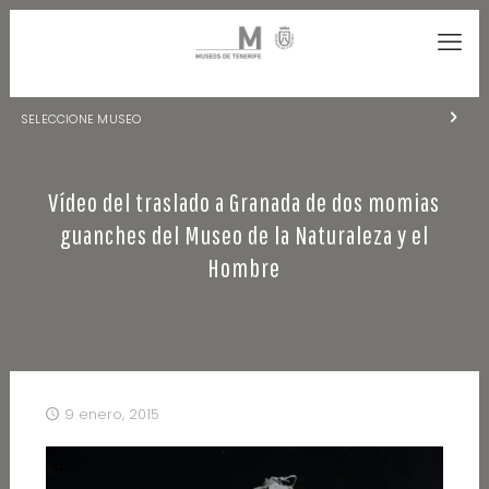
SELECCIONE MUSEO
MUSEOS DE TENERIFE
Vídeo del traslado a Granada de dos momias
NATURALEZA Y ARQUEOLOGÍA
guanches del Museo de la Naturaleza y el
LA CIENCIA Y EL COSMOS
Hombre
HISTORIA Y ANTROPOLOGÍA
CENTRO DE DOCUMENTACIÓN DE CANARIAS Y AMÉRICA
CUEVA DEL VIENTO
9 enero, 2015