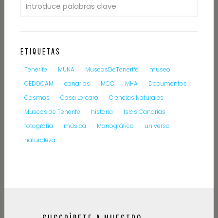
ETIQUETAS
Tenerife
MUNA
MuseosDeTenerife
museo
CEDOCAM
canarias
MCC
MHA
Documentos
Cosmos
Casa Lercaro
Ciencias Naturales
Museos de Tenerife
historia
Islas Canarias
fotografía
música
Monográfico
universo
naturaleza
SUSCRÍBETE A NUESTRO