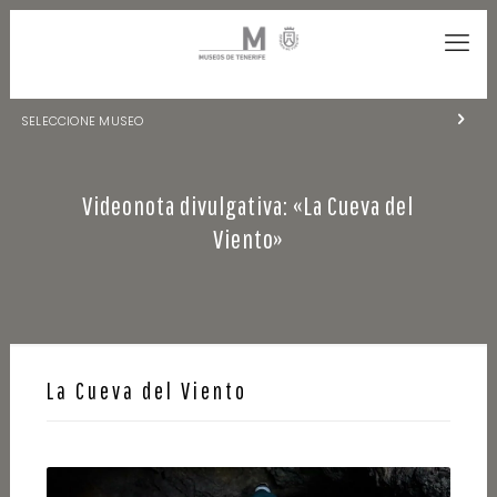
SELECCIONE MUSEO
MUSEOS DE TENERIFE
Videonota divulgativa: «La Cueva del
NATURALEZA Y ARQUEOLOGÍA
Viento»
LA CIENCIA Y EL COSMOS
HISTORIA Y ANTROPOLOGÍA
CENTRO DE DOCUMENTACIÓN DE CANARIAS Y AMÉRICA
La Cueva del Viento
CUEVA DEL VIENTO