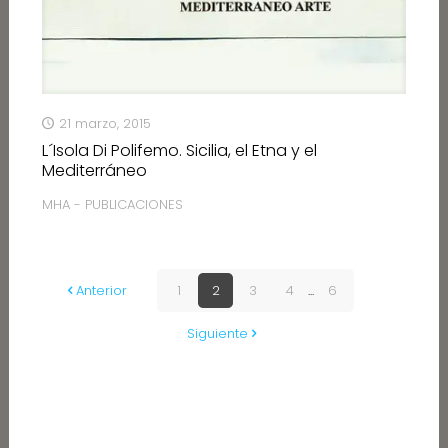
21 marzo, 2015
L´Isola Di Polifemo. Sicilia, el Etna y el
Mediterráneo
MHA - PUBLICACIONES
Anterior
1
2
3
4
...
6
Siguiente