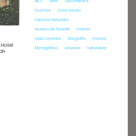
MCC
MHA
Documentos
Cosmos
Casa Lercaro
Ciencias Naturales
Museos de Tenerife
historia
Islas Canarias
fotografía
música
 Hotel
Monográfico
universo
naturaleza
al»