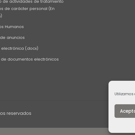
o de actividades de tratamiento
s de carácter personal (En
n)
os Humanos
 de anuncios
 electrónica (.docx)
z de documentos electrónicos
Utilizamos 
Acept
hos reservados