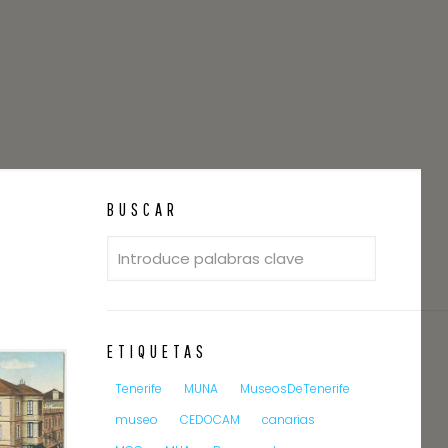
BUSCAR
ETIQUETAS
Tenerife
MUNA
MuseosDeTenerife
museo
CEDOCAM
canarias