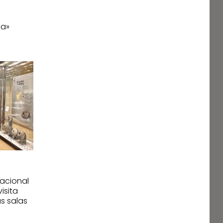
ia»
nacional
isita
us salas