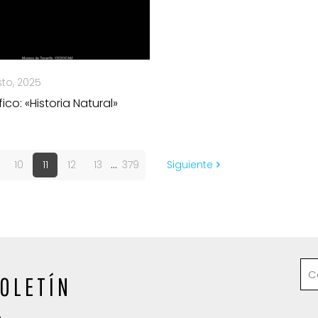
to, 2025
co: «Historia Natural»
10
11
12
13
...
379
Siguiente
OLETÍN