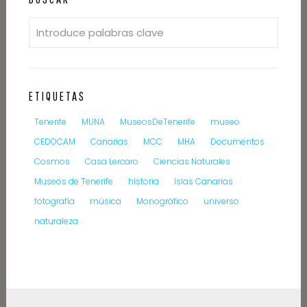
ETIQUETAS
Tenerife
MUNA
MuseosDeTenerife
museo
CEDOCAM
Canarias
MCC
MHA
Documentos
Cosmos
Casa Lercaro
Ciencias Naturales
Museos de Tenerife
historia
Islas Canarias
fotografía
música
Monográfico
universo
naturaleza