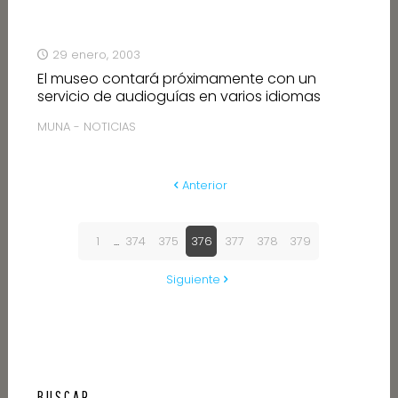
29 enero, 2003
El museo contará próximamente con un
servicio de audioguías en varios idiomas
MUNA - NOTICIAS
Anterior
1
...
374
375
376
377
378
379
Siguiente
BUSCAR