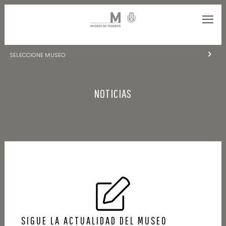
SELECCIONE MUSEO
MUSEOS DE TENERIFE
NOTICIAS
NATURALEZA Y ARQUEOLOGÍA
LA CIENCIA Y EL COSMOS
HISTORIA Y ANTROPOLOGÍA
CENTRO DE DOCUMENTACIÓN DE CANARIAS Y AMÉRICA
CUEVA DEL VIENTO
SIGUE LA ACTUALIDAD DEL MUSEO