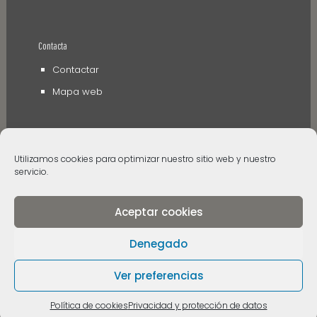
Contacta
Contactar
Mapa web
Utilizamos cookies para optimizar nuestro sitio web y nuestro
servicio.
Aceptar cookies
© 2006 - 2024 Museos de Tenerife. Todos los
derechos reservados
Denegado
Ver preferencias
Política de cookies
Privacidad y protección de datos