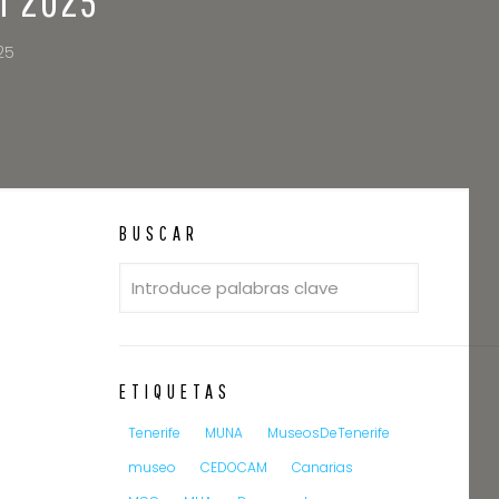
25
BUSCAR
ETIQUETAS
Tenerife
MUNA
MuseosDeTenerife
museo
CEDOCAM
Canarias