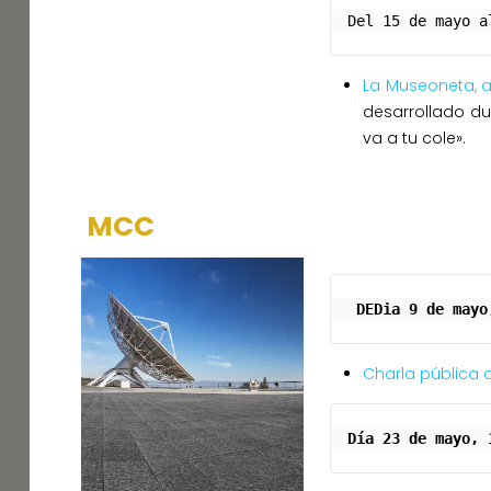
Del 15 de mayo a
La Museoneta, a
desarrollado d
va a tu cole».
MCC
 DEDia 9 de may
Charla pública 
Día 23 de mayo, 