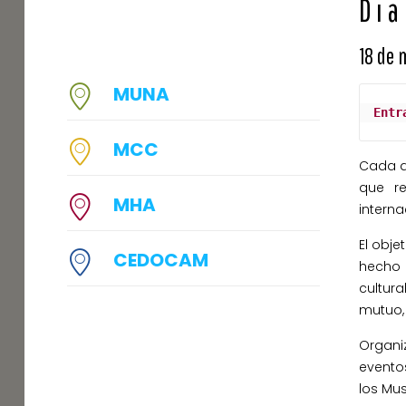
Dia
18 de
MUNA
Entr
MCC
Cada añ
que r
MHA
interna
El obje
CEDOCAM
hecho 
cultur
mutuo, 
Organi
evento
los Mu