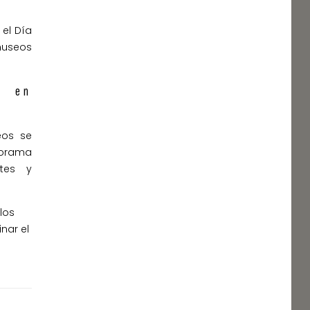
el Día
museos
s en
eos se
norama
tes y
los
nar el