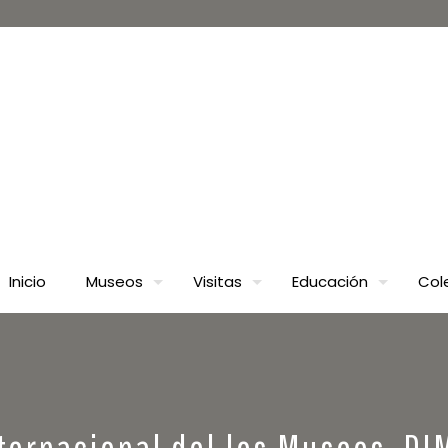
Inicio
Museos
Visitas
Educación
Col
nternacional del los Museos. DI