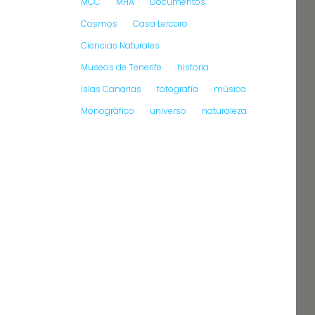
MCC
MHA
Documentos
Cosmos
Casa Lercaro
Ciencias Naturales
Museos de Tenerife
historia
Islas Canarias
fotografía
música
Monográfico
universo
naturaleza