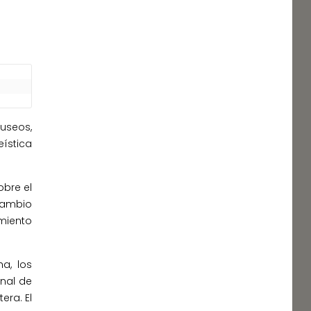
s
Museos,
ística
obre el
cambio
imiento
a, los
nal de
era. El