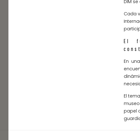
DIM se
Cada v
Intern
partici
El 
cons
En una
encuen
dinám
necesi
El tema
museos
papel 
guardia