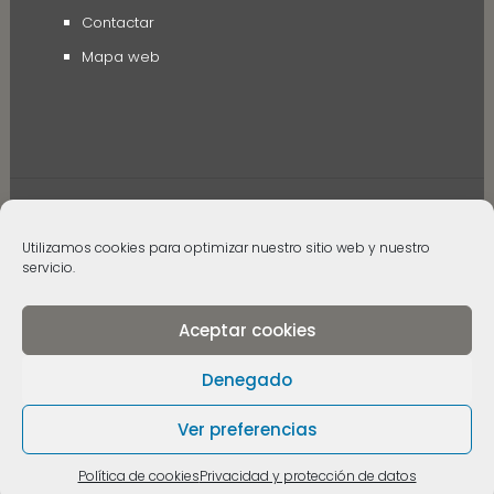
Contactar
Mapa web
Utilizamos cookies para optimizar nuestro sitio web y nuestro
servicio.
© 2006 - 2024 Museos de Tenerife. Todos los
derechos reservados
Aceptar cookies
Denegado
Ver preferencias
Política de cookies
Privacidad y protección de datos